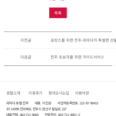
목록
게시판
이전글
호캉스를 위한 전주 라마다의 특별한 선
다음글
전주 초보자를 위한 가이드서비스
호텔소개
이용후기
찾아오시는길
이용약관
라마다 호텔 전주
대표. 이진권
사업자등록번호. 215-87-96415
우) 54999 전라북도 전주시 완산구 팔달로 227
대표전화. 063-711-9000
연회문의. 063-711-9051~2