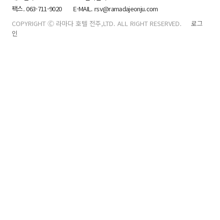
팩스. 063-711-9020
E-MAIL. rsv@ramadajeonju.com
COPYRIGHT Ⓒ 라마다 호텔 전주,LTD. ALL RIGHT RESERVED.
로그
인